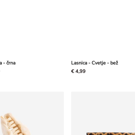
a - črna
Lasnica - Cvetje - bež
9
€ 4,99