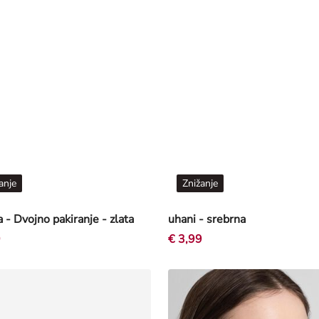
anje
Znižanje
a - Dvojno pakiranje - zlata
uhani - srebrna
9
€ 3,99