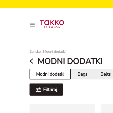
Ženske
Ženske
Modni dodatki
/
MODNI DODATKI
Modni dodatki
Bags
Belts
Aktualna stran
Filtriraj