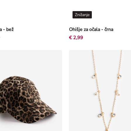
Znižanje
a - bež
Ohišje za očala - črna
9
€ 2,99