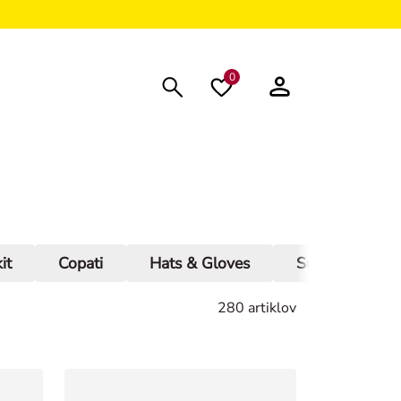
0
it
Copati
Hats & Gloves
Summer Access
280 artiklov