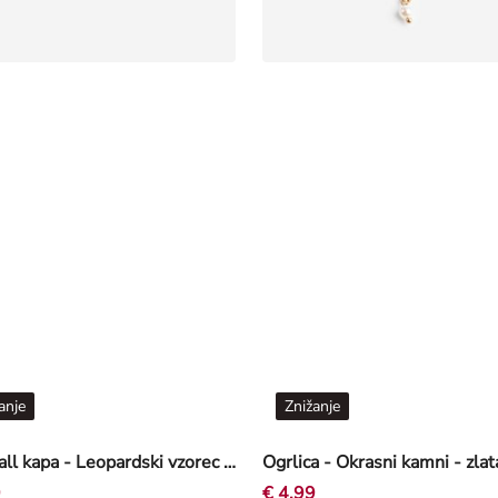
anje
Znižanje
Baseball kapa - Leopardski vzorec - temno rjava
Ogrlica - Okrasni kamni - zlat
9
€ 4,99