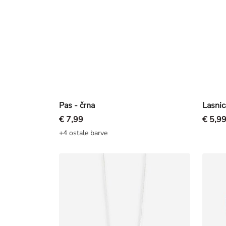
Pas - črna
Lasnic
€ 7,99
€ 5,9
+4 ostale barve