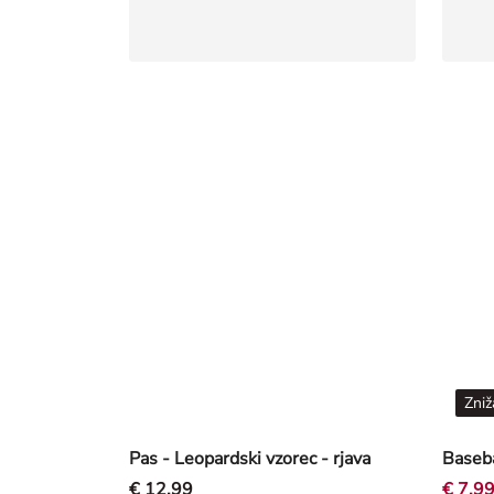
Zniž
Pas - Leopardski vzorec - rjava
€ 12,99
€ 7,9