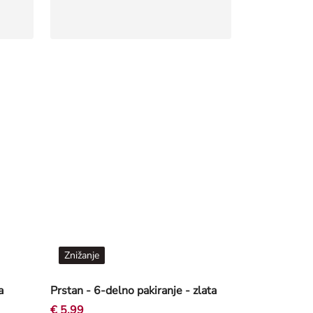
Znižanje
a
Prstan - 6-delno pakiranje - zlata
€ 5,99