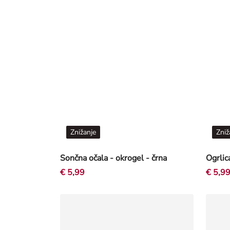
Znižanje
Zniž
Sončna očala - okrogel - črna
Ogrlic
€ 5,99
€ 5,9