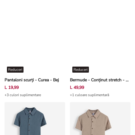
Reduceri
Reduceri
Pantaloni scurți - Curea - Bej
Bermude - Conținut stretch - Gri închis
L 19,99
L 49,99
+3 culori suplimentare
+1 culoare suplimentară