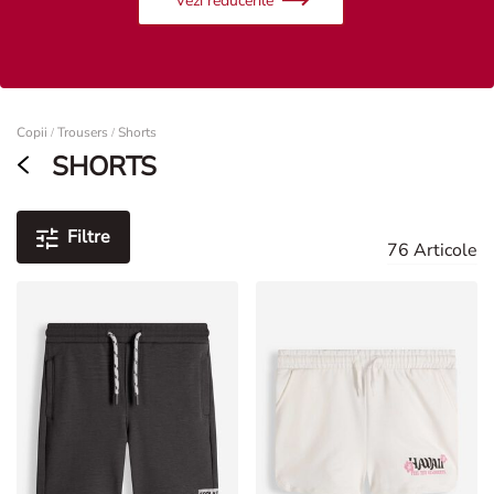
Femei
Copii
Trousers
Shorts
/
/
SHORTS
Filtre
76 Articole