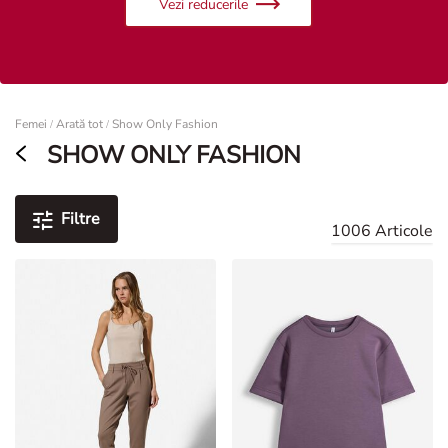
Femei
Femei
Arată tot
Show Only Fashion
/
/
SHOW ONLY FASHION
Filtre
1006 Articole