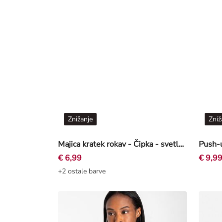
Znižanje
Zniž
Majica kratek rokav - Čipka - svetlo roza
€ 6,99
€ 9,9
+2 ostale barve