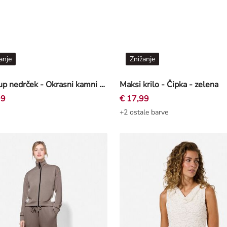
anje
Znižanje
Push-up nedrček - Okrasni kamni - rdeca
Maksi krilo - Čipka - zelena
99
€ 17,99
+2 ostale barve