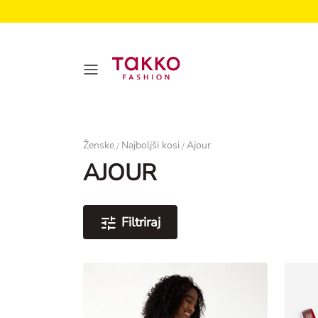
Ženske
Ženske
Najboljši kosi
Ajour
/
/
AJOUR
Filtriraj