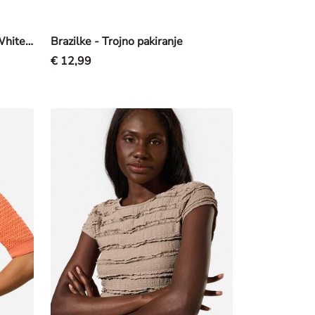
Top - Padajoč ovratnik - Off-White bela
Brazilke - Trojno pakiranje
€ 12,99