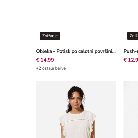
Znižanje
Zniž
Obleka - Potisk po celotni površini - svetlo rjava
€ 14,99
€ 12,
+2 ostale barve