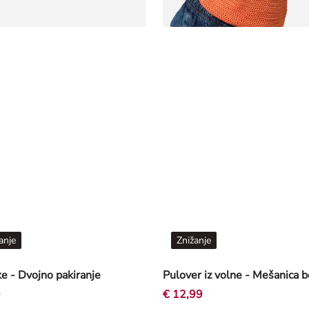
anje
Znižanje
ke - Dvojno pakiranje
9
€ 12,99