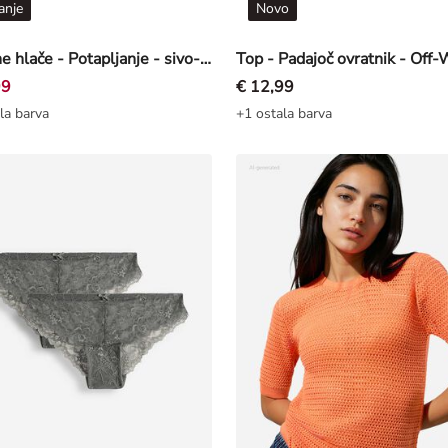
anje
Novo
Športne hlače - Potapljanje - sivo-bež
99
€ 12,99
la barva
+1 ostala barva