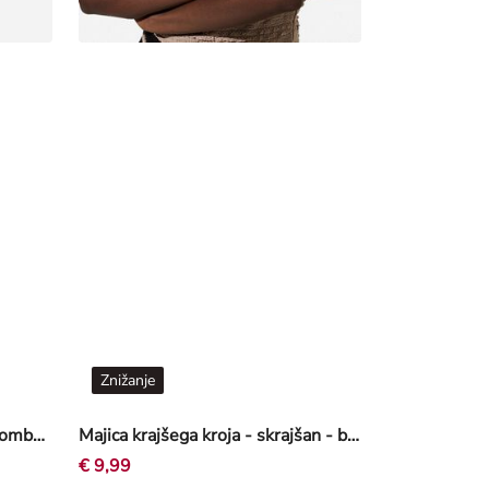
Znižanje
Pulover iz volne - Mešanica bombaža - rdeca
Majica krajšega kroja - skrajšan - bež
€ 9,99