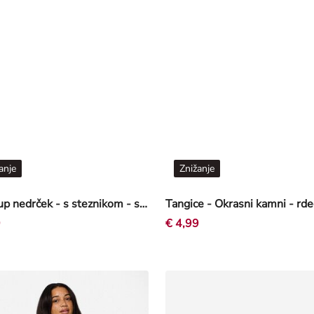
anje
Znižanje
Push-up nedrček - s steznikom - svetlo vijolična
Tangice - Okrasni kamni - rde
9
€ 4,99