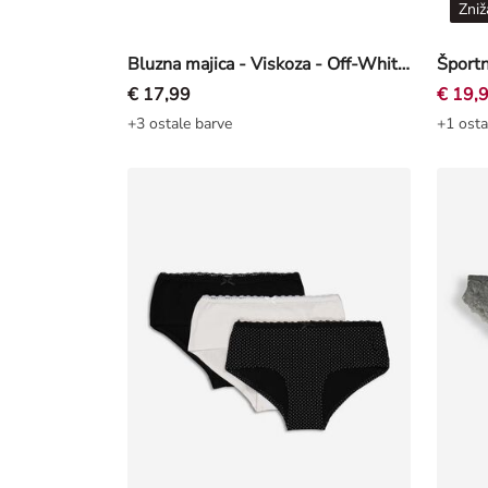
Zniž
Bluzna majica - Viskoza - Off-White bela
€ 17,99
€ 19,
+3 ostale barve
+1 osta