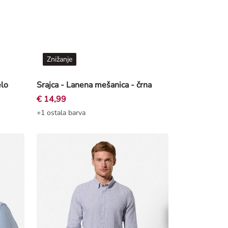
Znižanje
elo
Srajca - Lanena mešanica - črna
€ 14,99
+1 ostala barva