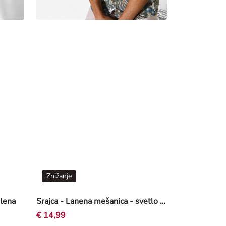
Znižanje
elena
Srajca - Lanena mešanica - svetlo rjava
€ 14,99