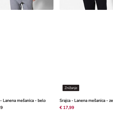
Znižanje
 - Lanena mešanica - belo
Srajca - Lanena mešanica - z
99
€ 17,99