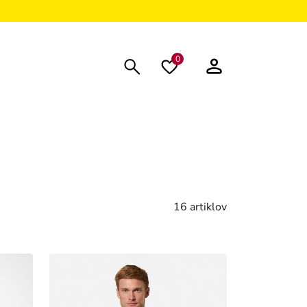
0
16 artiklov