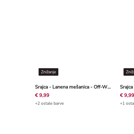
Znižanje
Zniž
Srajca - Lanena mešanica - Off-White bela
Srajca
€ 9,99
€ 9,9
+2 ostale barve
+1 osta