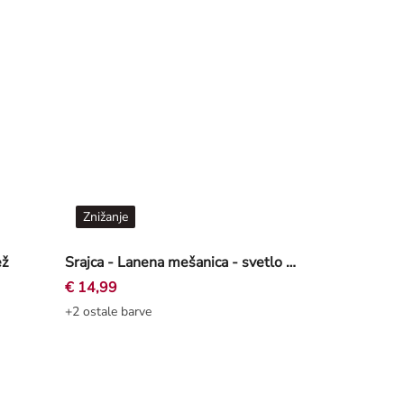
Znižanje
ež
Srajca - Lanena mešanica - svetlo modra
€ 14,99
+2 ostale barve