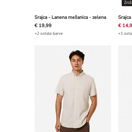
Zniž
Srajca - Lanena mešanica - zelena
Srajca
€ 19,99
€ 14,
+2 ostale barve
+1 osta