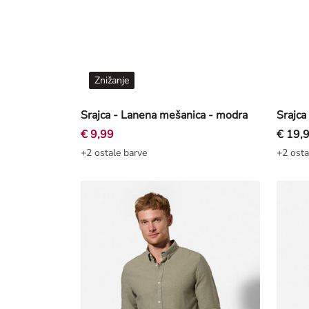
Znižanje
Srajca - Lanena mešanica - modra
Srajca
€ 9,99
€ 19,
+2 ostale barve
+2 osta