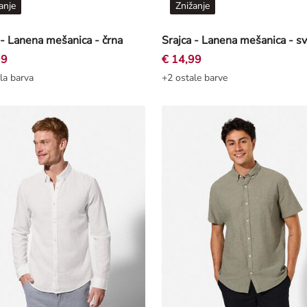
anje
Znižanje
 - Lanena mešanica - črna
99
€ 14,99
la barva
+2 ostale barve