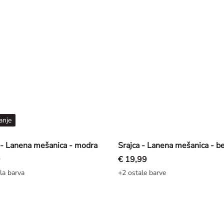
anje
 - Lanena mešanica - modra
Srajca - Lanena mešanica - b
9
€ 19,99
la barva
+2 ostale barve