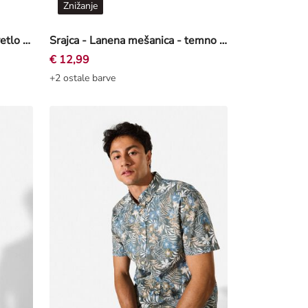
Znižanje
Srajca - Lanena mešanica - svetlo modra
Srajca - Lanena mešanica - temno modra
€ 12,99
+2 ostale barve