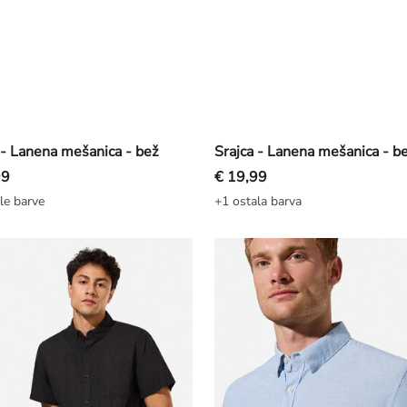
 - Lanena mešanica - bež
Srajca - Lanena mešanica - b
99
€ 19,99
le barve
+1 ostala barva