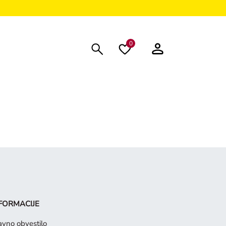
0
FORMACIJE
avno obvestilo