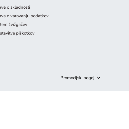
jave o skladnosti
java o varovanju podatkov
stem žvižgačev
stavitve piškotkov
Promocijski pogoji