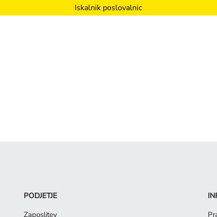
Iskalnik poslovalnic
PODJETJE
IN
Zaposlitev
Pr