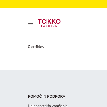
Ženske
0 artiklov
POMOČ IN PODPORA
Najpogostejša vprašanja