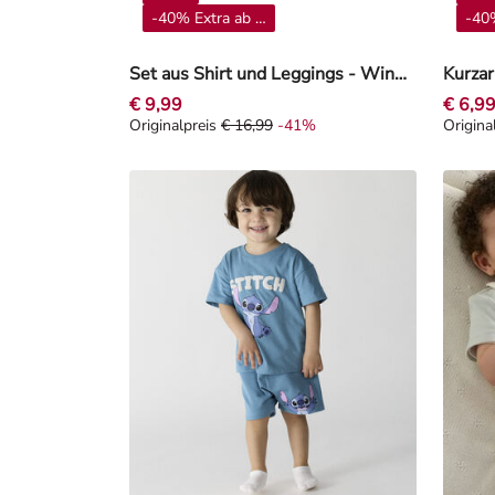
-40% Extra ab 4**
-40%
Set aus Shirt und Leggings - Winnie Puuh - Rosa
€ 9,99
€ 6,9
Originalpreis
€ 16,99
-41%
Origina
Originalpreis € 16,99, Rabat -41%
Origina