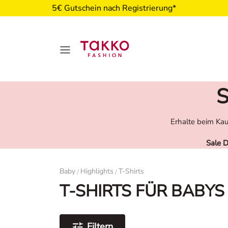
5€ Gutschein nach Registrierung*
S
Erhalte beim Kau
Sale 
Damen
Baby
Highlights
T-Shirts
/
/
T-SHIRTS FÜR BABYS
Filtern