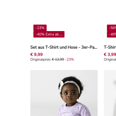
-23%
-56
-40% Extra ab 4**
-40%
Set aus T-Shirt und Hose - 3er-Pack - Beige
T-Shir
€ 9,99
€ 3,9
Originalpreis
€ 12,99
-23%
Origina
Originalpreis € 12,99, Rabat -23%
Origina