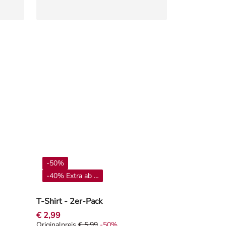
-50%
-40% Extra ab 4**
T-Shirt - 2er-Pack
€ 2,99
Originalpreis
€ 5,99
-50%