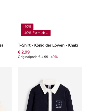
-40%
-40% Extra ab 4**
sa
T-Shirt - König der Löwen - Khaki
€ 2,99
Originalpreis
€ 4,99
-40%
0%
Originalpreis € 4,99, Rabat -40%