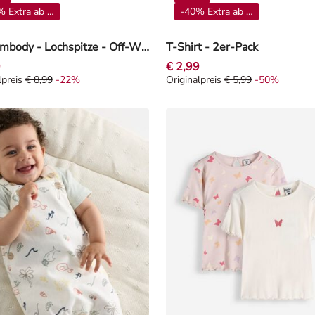
 Extra ab 4**
-40% Extra ab 4**
Kurzarmbody - Lochspitze - Off-White
T-Shirt - 2er-Pack
9
€ 2,99
lpreis
€ 8,99
-22%
Originalpreis
€ 5,99
-50%
lpreis € 8,99, Rabat -22%
Originalpreis € 5,99, Rabat -5