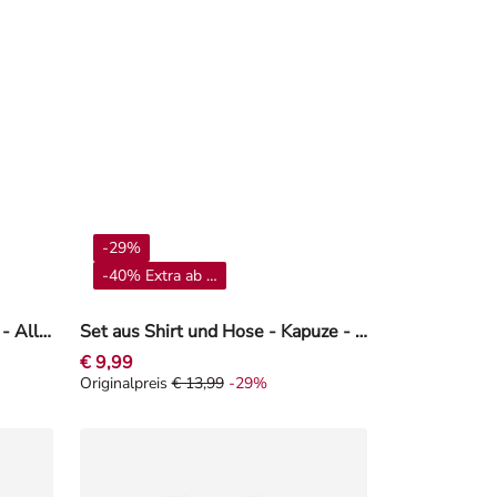
-29%
-40% Extra ab 4**
Set aus T-Shirt und Leggings - Allover-Print - Orange
Set aus Shirt und Hose - Kapuze - Mint
€ 9,99
Originalpreis
€ 13,99
-29%
0%
Originalpreis € 13,99, Rabat -29%