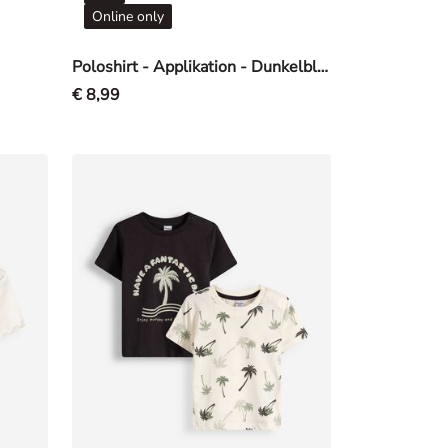
Online only
Poloshirt - Applikation - Dunkelblau
€ 8,99
0%