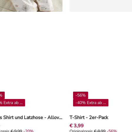
%
-56%
 Extra ab 4**
-40% Extra ab 4**
Set aus Shirt und Latzhose - Allover-Print - Off-White
T-Shirt - 2er-Pack
9
€ 3,99
lpreis
€ 9,99
-20%
Originalpreis
€ 8,99
-56%