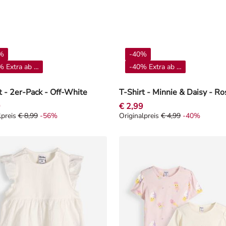
%
-40%
 Extra ab 4**
-40% Extra ab 4**
t - 2er-Pack - Off-White
T-Shirt - Minnie & Daisy - Ro
9
€ 2,99
lpreis
€ 8,99
-56%
Originalpreis
€ 4,99
-40%
lpreis € 8,99, Rabat -56%
Originalpreis € 4,99, Rabat -4