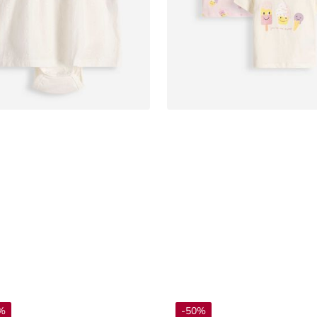
%
-50%