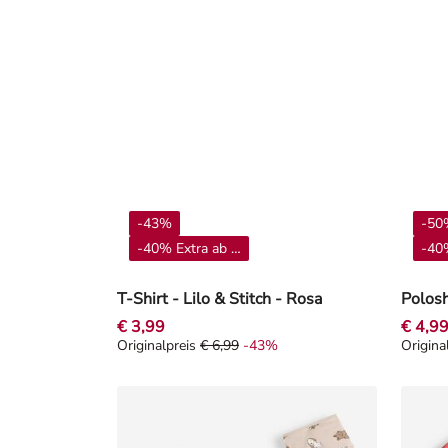
-43%
-50
-40% Extra ab 4**
-40%
T-Shirt - Lilo & Stitch - Rosa
Polosh
€ 3,99
€ 4,9
Originalpreis
€ 6,99
-43%
Origina
Originalpreis € 6,99, Rabat -43%
Origina