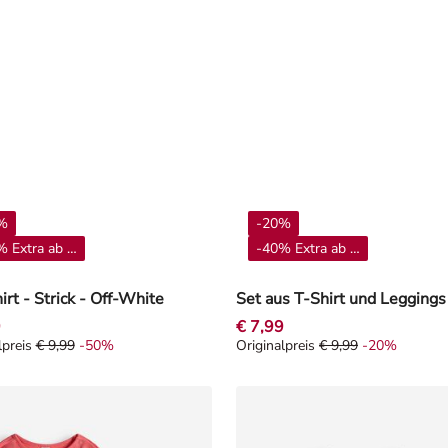
%
-20%
 Extra ab 4**
-40% Extra ab 4**
irt - Strick - Off-White
9
€ 7,99
lpreis
€ 9,99
-50%
Originalpreis
€ 9,99
-20%
lpreis € 9,99, Rabat -50%
Originalpreis € 9,99, Rabat -2