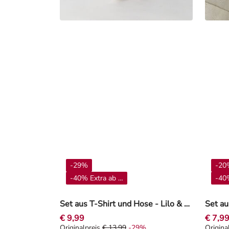
-29%
-20
-40% Extra ab 4**
-40%
Set aus T-Shirt und Hose - Lilo & Stitch - blau
€ 9,99
€ 7,9
Originalpreis
€ 13,99
-29%
Origina