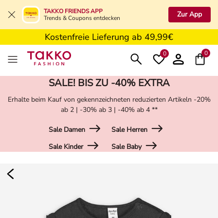
5€ Gutschein nach Registrierung*
TAKKO FRIENDS APP
Zur App
Trends & Coupons entdecken
Kostenfreie Retoure in der Filiale
Kostenfreie Lieferung ab 49,99€
5€ Gutschein nach Registrierung*
0
0
SALE! BIS ZU -40% EXTRA
Erhalte beim Kauf von gekennzeichneten reduzierten Artikeln -20%
ab 2 | -30% ab 3 | -40% ab 4 **
Sale Damen
Sale Herren
Sale Kinder
Sale Baby
Damen