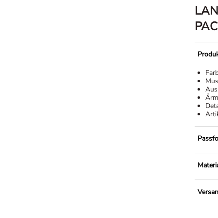
LAN
PAC
Produk
Far
Mus
Aus
Ärm
Deta
Arti
Passf
Materi
Versa