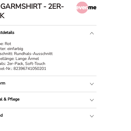
GARMSHIRT - 2ER-
K
tdetails
be:
Rot
ter:
einfarbig
schnitt:
Rundhals-Ausschnitt
ellänge:
Lange Ärmel
ils:
2er-Pack, Soft-Touch
kel-Nr.:
82396741050201
orm
al & Pflege
nd