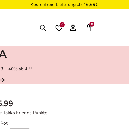
Kostenfreie Lieferung ab 49,99€
0
0
RA
 3 | -40% ab 4 **
5,99
9
Takko Friends Punkte
 Rot