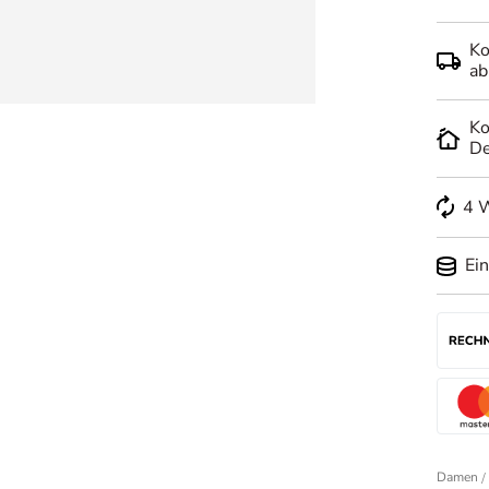
Ko
ab
Ko
De
4 
Ei
Damen
/