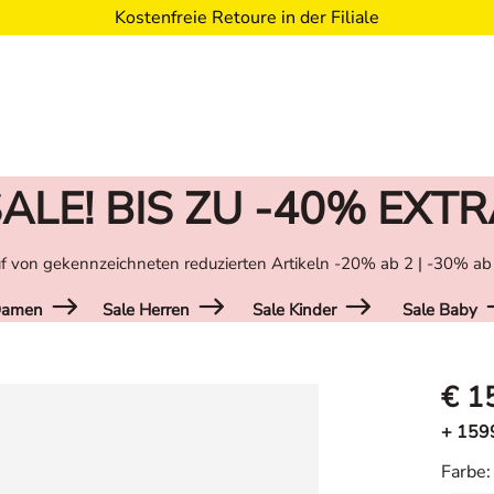
Kostenfreie Retoure in der Filiale
ALE! BIS ZU -40% EXT
f von gekennzeichneten reduzierten Artikeln -20% ab 2 | -30% ab
Damen
Sale Herren
Sale Kinder
Sale Baby
€ 1
+ 159
Farbe
: