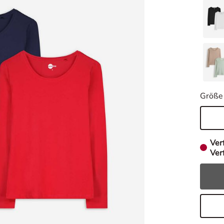
Größe
Ver
Verf